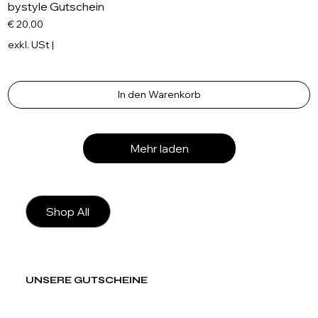
bystyle Gutschein
Preis
€ 20,00
exkl. USt
|
In den Warenkorb
Mehr laden
Haarpflege
Shop All
UNSERE GUTSCHEINE