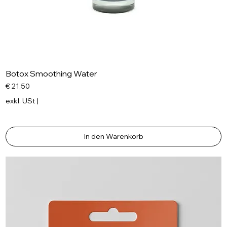
Botox Smoothing Water
Preis
€ 21,50
exkl. USt
|
In den Warenkorb