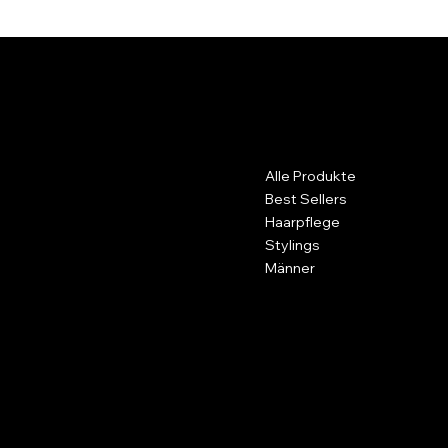
bystyle friseure & shop
Kontakt
Menu
Alle Produkte
Heinz Schneider Friseurbetrieb
GmbH
Best Sellers
bystyle friseur & shop
Haarpflege
Hohenrainweg 40
Stylings
77767 Appenweier
Männer
Allgemein
Social
Facebook
AGB
Instagram
Impressum
Versandrichtlinien