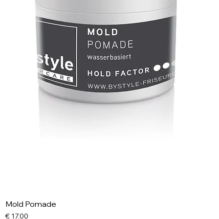
Mold Pomade
Preis
€ 17,00